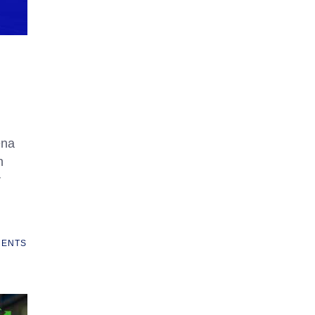
ena
n
r
ENTS