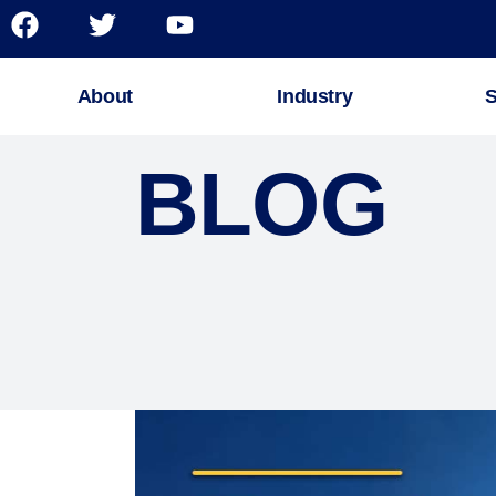
About
Industry
S
BLOG